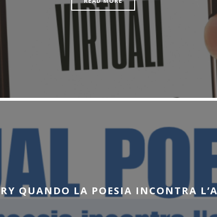
READ MORE
RY QUANDO LA POESIA INCONTRA L’AR