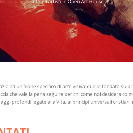
Tutti gli artisti in Open Art House
o ad un filone specifico di arte visiva; quello fondato su prin
accia che vale la pena seguire per chi come noi desidera colm
ggi profondi legate alla Vita, ai principi universali cristiani 
NTATI