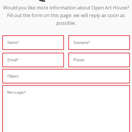
Would you like more information about Open Art House?
Fill out the form on this page: we will reply as soon as
possible.
S
i
p
r
e
g
a
d
i
l
a
s
c