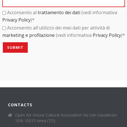
i
a
Acconsento al
trattamento dei dati
(vedi informativa
r
Privacy Policy
)*
e
Acconsento all'utilizzo dei miei dati per attività di
v
marketing e profilazione
(vedi informativa
Privacy Policy
)*
u
o
t
o
q
u
e
s
t
CONTACTS
o
c
Open Art House Cultural Association Via San Gaudenzio
10/b 10015 Ivrea (TO)
a