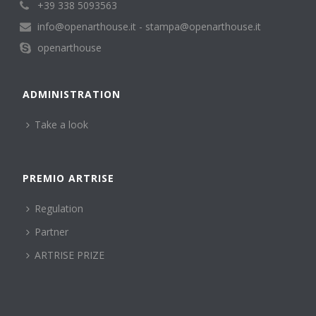
+39 338 5093563
m
p
info@openarthouse.it - stampa@openarthouse.it
o
openarthouse
.
ADMINISTRATION
Take a look
PREMIO ARTRISE
Regulation
Partner
ARTRISE PRIZE